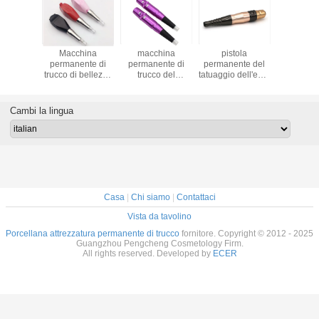
hina
Macchina
macchina
pistola
Macch
ente di
permanente di
permanente di
permanente del
permane
ell'eye-
trucco di bellezza
trucco del
tatuaggio dell'eye-
trucco de
l labbro
del labbro del
tatuaggio rotatorio
liner del labbro
senza fil
acciglio
sopracciglio dei
del sopracciglio di
della macchina di
cartucci
o della
semi del CARRO
5F 7.0V
trucco di 10V
colo
Cambi la lingua
di Digital
ARMATO
Digital
Casa
|
Chi siamo
|
Contattaci
Vista da tavolino
Porcellana attrezzatura permanente di trucco
fornitore. Copyright © 2012 - 2025
Guangzhou Pengcheng Cosmetology Firm.
All rights reserved. Developed by
ECER