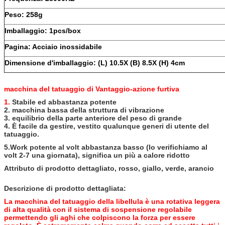
Peso: 258g
Imballaggio: 1pcs/box
Pagina: Acciaio inossidabile
Dimensione d'imballaggio: (L) 10.5X (B) 8.5X (H) 4cm
macchina del tatuaggio di Vantaggio-azione furtiva
1.
Stabile ed abbastanza potente
2. macchina bassa della struttura di vibrazione
3. equilibrio della parte anteriore del peso di grande
4. È facile da gestire, vestito qualunque generi di utente del
tatuaggio.
5.Work potente al volt abbastanza basso (lo verifichiamo al
volt 2-7 una giornata), significa un più a calore ridotto
Attributo di prodotto dettagliato, rosso, giallo, verde, arancio
Descrizione di prodotto dettagliata:
La macchina del tatuaggio della libellula è una rotativa leggera
di alta qualità con
il sistema di sospensione regolabile
permettendo gli aghi che colpiscono la forza per essere