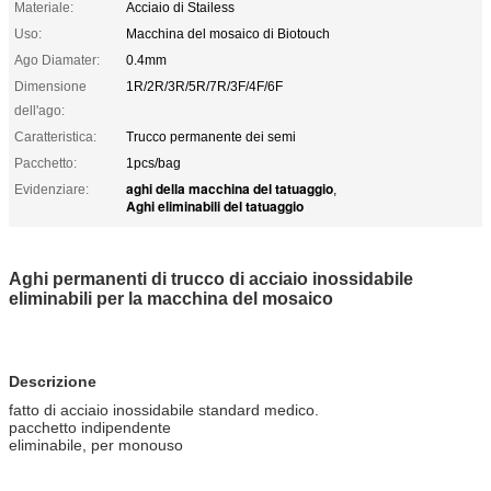
Materiale:
Acciaio di Stailess
Uso:
Macchina del mosaico di Biotouch
Ago Diamater:
0.4mm
Dimensione
1R/2R/3R/5R/7R/3F/4F/6F
dell'ago:
Caratteristica:
Trucco permanente dei semi
Pacchetto:
1pcs/bag
aghi della macchina del tatuaggio
Evidenziare:
,
Aghi eliminabili del tatuaggio
Aghi permanenti di trucco di acciaio inossidabile
eliminabili per la macchina del mosaico
Descrizione
fatto di acciaio inossidabile standard medico.
pacchetto indipendente
eliminabile, per monouso