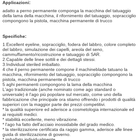
Applicazioni:
adatto a perno permanente componga la macchina del tatuaggio
della lama della macchina, il rifornimento del tatuaggio, sopracciglio
compongono la pistola, macchina permanente di trucco
Specifiche:
1.Excellent eyeline, sopracciglio, fodera del labbro, colore completo
del labbro, simulazione dei capelli, areola del seno,
cammuffamento/ricostruzione e tatuaggio di SAR.
2.Capable delle linee sottili e dei dettagli stessi.
3.Individual steriled imballato.
4 che il perno permanente compone il machineblade tatuano la
macchina, rifornimento del tatuaggio, sopracciglio compongono la
pistola, macchina permanente di trucco
5 aghi permanenti compongono la lama della macchina
L'ago tradizionale (anche nominato come ago standard o
universale) è l'ago più popolare sul mercato, come uno della
fabbricazione che principale ora stiamo offrendo i prodotti di qualità
superiori con la maggior parte dei prezzi competitivi.
* la qualità superiore ed aderisce a cosmetologia internazionale ed
ai requisiti medici.
* stabilità eccellente, meno vibrazione.
* l'ago ha fatto dell'acciaio inossidabile del grado medico.
* la sterilizzazione certificata da raggio gamma, aderisce alle linee
guida di sterilizzazione di governo.
* imballato individualmente.