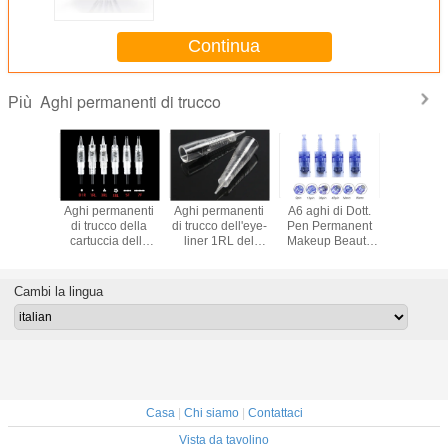
Continua
Aghi permanenti di trucco
Più
rmanenti
Aghi permanenti
Aghi permanenti
A6 aghi di Dott.
Aghi perm
co della
di trucco della
di trucco dell'eye-
Pen Permanent
professio
uccia
cartuccia della
liner 1RL del
Makeup Beauty
trucco d
ente del
vite 1R 3R 5R 5F
labbro del
Micro
MTS d
aglio
7F
sopracciglio della
cartuc
cartuccia
Cambi la lingua
Casa
|
Chi siamo
|
Contattaci
Vista da tavolino