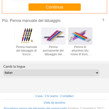
Continua
Penna manuale del tatuaggio
Più
manuale
Penna manuale
Penna
Penna di
Crystal 
M 3D del
del tatuaggio di
permanente del
alluminio blu
Tattoo
glio del
trucco
tatuaggio del
rossa di trucco
porpora,
gio di
permanente dei
sopracciglio dei
dell'oro 16g
manual
nio di
semi di Comestic
semi di alluminio
Microblading
tatuag
lading
di bellezza
dell'OEM
permane
Cambi la lingua
trucco del
di Disp
Casa
|
Chi siamo
|
Contattaci
Vista da tavolino
Porcellana penna del tatuaggio del sopracciglio
fornitore. Copyright © 2012 -