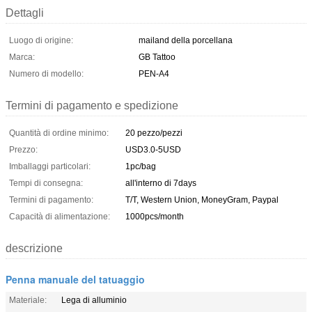
Dettagli
Luogo di origine:
mailand della porcellana
Marca:
GB Tattoo
Numero di modello:
PEN-A4
Termini di pagamento e spedizione
Quantità di ordine minimo:
20 pezzo/pezzi
Prezzo:
USD3.0-5USD
Imballaggi particolari:
1pc/bag
Tempi di consegna:
all'interno di 7days
Termini di pagamento:
T/T, Western Union, MoneyGram, Paypal
Capacità di alimentazione:
1000pcs/month
descrizione
Penna manuale del tatuaggio
Materiale:
Lega di alluminio