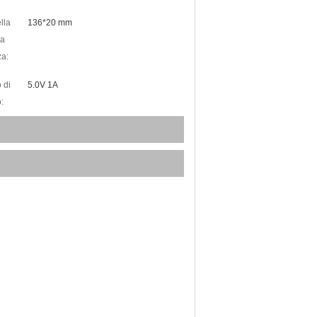
lla
136*20 mm
a
a:
 di
5.0V 1A
: