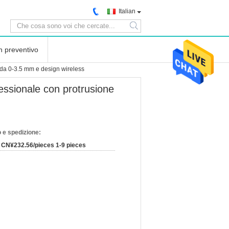
Italian
search
n preventivo
o da 0-3.5 mm e design wireless
fessionale con protrusione
 e spedizione:
CN¥232.56/pieces 1-9 pieces