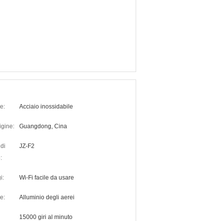
e:
Acciaio inossidabile
igine:
Guangdong, Cina
di
JZ-F2
:
i:
Wi-Fi facile da usare
e:
Alluminio degli aerei
15000 giri al minuto