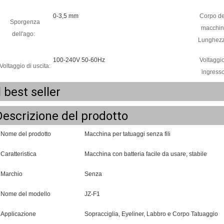
0-3,5 mm
Corpo de
Sporgenza
macchin
dell'ago:
Lunghezz
100-240V 50-60Hz
Voltaggio
Voltaggio di uscita:
ingresso
l best seller
Descrizione del prodotto
Nome del prodotto
Macchina per tatuaggi senza fili
Caratteristica
Macchina con batteria facile da usare, stabile
Marchio
Senza
Nome del modello
JZ-F1
Applicazione
Sopracciglia, Eyeliner, Labbro e Corpo Tatuaggio