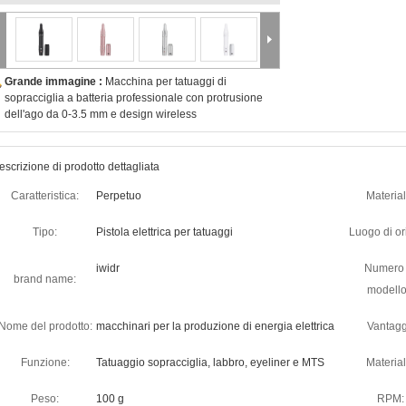
Grande immagine :
Macchina per tatuaggi di
sopracciglia a batteria professionale con protrusione
dell'ago da 0-3.5 mm e design wireless
escrizione di prodotto dettagliata
Caratteristica:
Perpetuo
Material
Tipo:
Pistola elettrica per tatuaggi
Luogo di or
iwidr
Numero 
brand name:
modello
Nome del prodotto:
macchinari per la produzione di energia elettrica
Vantagg
Funzione:
Tatuaggio sopracciglia, labbro, eyeliner e MTS
Material
Peso:
100 g
RPM: