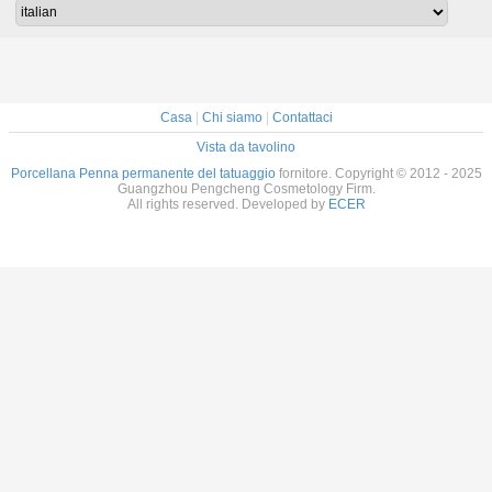
di Disp
Casa
|
Chi siamo
|
Contattaci
Vista da tavolino
Porcellana Penna permanente del tatuaggio
fornitore. Copyright © 2012 - 2025
Guangzhou Pengcheng Cosmetology Firm.
All rights reserved. Developed by
ECER