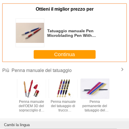
Ottieni il miglior prezzo per
Tatuaggio manuale Pen
Microblading Pen With
Microblades dell'OEM per tatuare
sopracciglio 3D
Continua
Penna manuale del tatuaggio
Più
manuale
Penna manuale
Penna manuale
Penna
Crystal 
i Lucky
dell'OEM 3D del
del tatuaggio di
permanente del
Tattoo
brow
sopracciglio del
trucco
tatuaggio del
porpora,
blade
tatuaggio di
permanente dei
sopracciglio dei
manual
 Tattoo
alluminio di
semi di Comestic
semi di alluminio
tatuag
Microblading
di bellezza
dell'OEM
permane
Cambi la lingua
trucco del