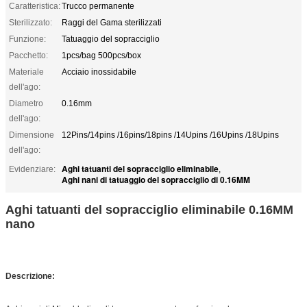
Caratteristica:
Trucco permanente
Sterilizzato:
Raggi del Gama sterilizzati
Funzione:
Tatuaggio del sopracciglio
Pacchetto:
1pcs/bag 500pcs/box
Materiale
Acciaio inossidabile
dell'ago:
Diametro
0.16mm
dell'ago:
Dimensione
12Pins/14pins /16pins/18pins /14Upins /16Upins /18Upins
dell'ago:
Aghi tatuanti del sopracciglio eliminabile
Evidenziare:
,
Aghi nani di tatuaggio del sopracciglio di 0.16MM
Aghi tatuanti del sopracciglio eliminabile 0.16MM
nano
Descrizione: