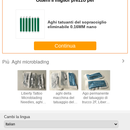
Ottieni il miglior prezzo per
Aghi tatuanti del sopracciglio
eliminabile 0.16MM nano
Continua
Aghi microblading
Più
ss di
Liberty Tattoo
aghi della
Ago permanente
Aghi taglie
ding del
Microblading
macchina del
del tatuaggio di
di Microb
io della
Needles, aghi
tatuaggio del
trucco 2F, Liberty
del sopra
a 5F per
della macchina
labbro 6F di
Machine Eyebrow
della la
zzatura
del tatuaggio del
acciaio
Tattoo Needles
0.16M
ente di
labbro del
inossidabile 316L
Cambi la lingua
cco
sopracciglio
taglienti/elastico
per bellezza