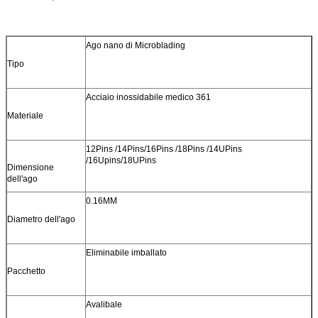
Ago nano di Microblading
Tipo
Acciaio inossidabile medico 361
Materiale
12Pins /14Pins/16Pins /18Pins /14UPins
/16Upins/18UPins
Dimensione
dell'ago
0.16MM
Diametro dell'ago
Eliminabile imballato
Pacchetto
Avalibale