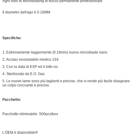
Aghi nani di Microblading di trucco permanente professionale
Il diametro dell'ago è 0.16MM
Specifiche:
1. Estremamente leggermente (0.16mm) nuovo microblade nano
2. Acciaio inossidabile medico 316
3. Con la data di EXP ed il lotto no.
4. Sterilizzato da E.O. Gas
5. Le nuove lame sono più taglienti e precise, che vi rende più facile disegnare
un colpo croccante e preciso.
Pacchetto:
Pacchetto eliminabile .500pcs/box
L'OEM è disponibile!!!