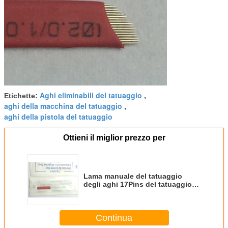
Aghi eliminabili del tatuaggio
Etichette:
,
aghi della macchina del tatuaggio
,
aghi della pistola del tatuaggio
Ottieni il miglior prezzo per
Lama manuale del tatuaggio
degli aghi 17Pins del tatuaggio di
Pen Permanent Makeup
eliminabile
Continua