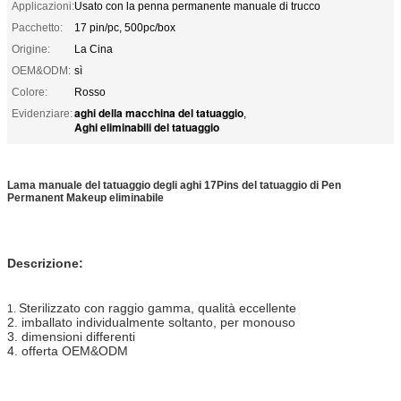
Applicazioni:
Usato con la penna permanente manuale di trucco
Pacchetto:
17 pin/pc, 500pc/box
Origine:
La Cina
OEM&ODM:
sì
Colore:
Rosso
aghi della macchina del tatuaggio
Evidenziare:
,
Aghi eliminabili del tatuaggio
Lama manuale del tatuaggio degli aghi 17Pins del tatuaggio di Pen
Permanent Makeup eliminabile
Descrizione:
Sterilizzato con raggio gamma, qualità eccellente
1.
2. imballato individualmente soltanto, per monouso
3. dimensioni differenti
4. offerta OEM&ODM