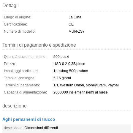
Dettagli
Luogo di origine:
La Cina
Certificazione:
CE
Numero di modello:
MUN-ZS7
Termini di pagamento e spedizione
Quantità di ordine minimo:
500 pezzi
Prezzo:
USD 0.2-0.35/piece
Imballaggi particolari:
1pcs/bag 500pcs/box
Tempi di consegna:
5-16 giorni
Termini di pagamento:
T/T, Western Union, MoneyGram, Paypal
Capacità di alimentazione:
2000000 insieme/insiemi al mese
descrizione
Aghi permanenti di trucco
descrizione:
Dimensioni differenti