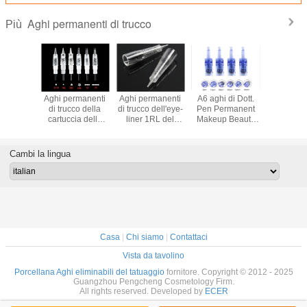
Aghi permanenti di trucco
Più
rmanenti
Aghi permanenti
Aghi permanenti
A6 aghi di Dott.
Aghi perm
co della
di trucco della
di trucco dell'eye-
Pen Permanent
professio
uccia
cartuccia della
liner 1RL del
Makeup Beauty
trucco d
ente del
vite 1R 3R 5R 5F
labbro del
Micro
MTS d
aglio
7F
sopracciglio della
cartuc
cartuccia
Cambi la lingua
Casa
|
Chi siamo
|
Contattaci
Vista da tavolino
Porcellana Aghi eliminabili del tatuaggio
fornitore. Copyright © 2012 - 2025
Guangzhou Pengcheng Cosmetology Firm.
All rights reserved. Developed by
ECER