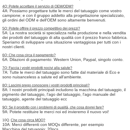
4Q: Potete accettare il servizio di OEM/ODM?
4A: Possiamo progettare tutte le merci del tatuaggio come vostro
campione; e con il gruppo addetto alla progettazione specializzato,
gli ordini del ODM e dell'OEM sono altamente benvenuti.
5Q: Potete offrire il prezzo competitivo dei prezzi?
5A: La nostra società si specializza nella produzione e nella vendita
dei prodotti del tatuaggio di alta qualità con il prezzo franco fabbrica.
Speriamo di sviluppare una situazione vantaggiosa per tutti con i
nostri clienti.
6Q: Che cosa circa il pagamento?
6A: Dilazioni di pagamento: Western Union, Paypal, singolo conto.
7Q: Faccia i vostri prodotti nocivi alla salute?
7A: Tutte le merci del tatuaggio sono fatte dal materiale di Eco e
sono nuisanceless a salute ed all'ambiente.
8Q: Lascimi prego conoscere i vostri prodotti principali?
8A: I nostri prodotti principali includono la macchina del tatuaggio, il
pigmento del tatuaggio, l'ago del tatuaggio, l'ago manuale del
tatuaggio, agente del tatuaggio ecc
9Q: Se il prodotto con i problemi di qualità, che cosa dovrei fare?
9A: Potete restituire le merci noi ed invieremo il nuovo voi!
10Q.
Che cosa circa MOQ?
10A: Merci differenti con MOQs differente, per esempio
Macchina del tatuaggio: 20pcs