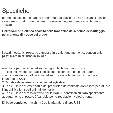
Specifiche
penna elettrica del tatuaggio permanente di trucco. I pezzi meccanici possono
cambiare in qualunque momento, conveniente, pezzi meccanici fanno in
Taiwan.
Corredo-mp-l elettrico scolpito della macchina della penna del tatuaggio
permanente di trucco del drago
I pezzi meccanici possono cambiare in qualunque momento, conveniente,
pezzi meccanici fanno in Taiwan
macchina permanente del sopracciglio del tatuaggio di trucco:
1.excellent eyeline, sopracciglio, lipliner, colore completo del labbro,
simulazione dei capelli, areola del seno, camoaflaging/ricostruzione e
tatuaggio di SAR.
2.Capable delle linee sottili e dei dettagli stessi
3.Can è usato dai veterinari e dai proprietari dell'animale domestico per tatuare
il indentification sugli animali domestici.
4.Can è usato dai tassidermisti per tatuare il identifition sui loro speciments.
adeguamento di potere 5.Variable per le regolazioni veloci e lente.
Di base contiene:
macchina 1pc & adattatore di 1pc USB