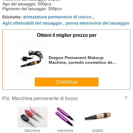
Ago del tatuaggio: 500pcs
Pigmento del tatuaggio: 300pcs
attrezzatura permanente di trucco
Etichette:
,
Aghi eliminabili del tatuaggio
penna elettronica del tatuaggio
,
Ottieni il miglior prezzo per
Dragon Permanent Makeup
Machine, corredo cosmetico del
tatuaggio del labbro dell'eye-liner
del sopracciglio
Continua
Macchina permanente di trucco
Più
hina
Macchina
macchina
pistola
Macch