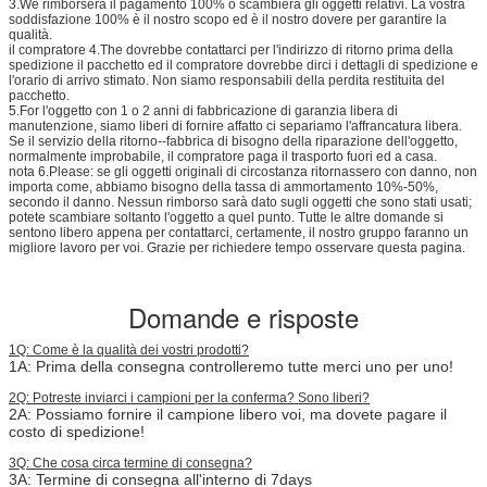
3.We rimborserà il pagamento 100% o scambierà gli oggetti relativi. La vostra
soddisfazione 100% è il nostro scopo ed è il nostro dovere per garantire la
qualità.
il compratore 4.The dovrebbe contattarci per l'indirizzo di ritorno prima della
spedizione il pacchetto ed il compratore dovrebbe dirci i dettagli di spedizione e
l'orario di arrivo stimato. Non siamo responsabili della perdita restituita del
pacchetto.
5.For l'oggetto con 1 o 2 anni di fabbricazione di garanzia libera di
manutenzione, siamo liberi di fornire affatto ci separiamo l'affrancatura libera.
Se il servizio della ritorno--fabbrica di bisogno della riparazione dell'oggetto,
normalmente improbabile, il compratore paga il trasporto fuori ed a casa.
nota 6.Please: se gli oggetti originali di circostanza ritornassero con danno, non
importa come, abbiamo bisogno della tassa di ammortamento 10%-50%,
secondo il danno. Nessun rimborso sarà dato sugli oggetti che sono stati usati;
potete scambiare soltanto l'oggetto a quel punto. Tutte le altre domande si
sentono libero appena per contattarci, certamente, il nostro gruppo faranno un
migliore lavoro per voi. Grazie per richiedere tempo osservare questa pagina.
Domande e risposte
1Q: Come è la qualità dei vostri prodotti?
1A: Prima della consegna controlleremo tutte merci uno per uno!
2Q: Potreste inviarci i campioni per la conferma? Sono liberi?
2A: Possiamo fornire il campione libero voi, ma dovete pagare il
costo di spedizione!
3Q: Che cosa circa termine di consegna?
3A: Termine di consegna all'interno di 7days