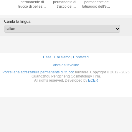
ente di
permanente di
permanente di
permanente del
permane
ell'eye-
trucco di bellezza
trucco del
tatuaggio dell'eye-
trucco de
l labbro
del labbro del
tatuaggio rotatorio
liner del labbro
senza fil
acciglio
sopracciglio dei
del sopracciglio di
della macchina di
cartucci
o della
semi del CARRO
5F 7.0V
trucco di 10V
colo
Cambi la lingua
di Digital
ARMATO
Digital
Casa
|
Chi siamo
|
Contattaci
Vista da tavolino
Porcellana attrezzatura permanente di trucco
fornitore. Copyright © 2012 - 2025
Guangzhou Pengcheng Cosmetology Firm.
All rights reserved. Developed by
ECER