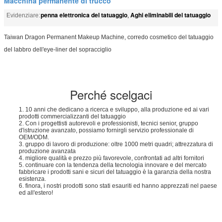
Macchina permanente di trucco
penna elettronica del tatuaggio
Aghi eliminabili del tatuaggio
Evidenziare:
,
Taiwan Dragon Permanent Makeup Machine, corredo cosmetico del tatuaggio
del labbro dell'eye-liner del sopracciglio
Perché scelgaci
1. 10 anni che dedicano a ricerca e sviluppo, alla produzione ed ai vari
prodotti commercializzanti del tatuaggio
2. Con i progettisti autorevoli e professionisti, tecnici senior, gruppo
d'istruzione avanzato, possiamo fornirgli servizio professionale di
OEM/ODM.
3. gruppo di lavoro di produzione: oltre 1000 metri quadri; attrezzatura di
produzione avanzata
4. migliore qualità e prezzo più favorevole, confrontati ad altri fornitori
5. continuare con la tendenza della tecnologia innovare e del mercato
fabbricare i prodotti sani e sicuri del tatuaggio è la garanzia della nostra
esistenza.
6. finora, i nostri prodotti sono stati esauriti ed hanno apprezzati nel paese
ed all'estero!