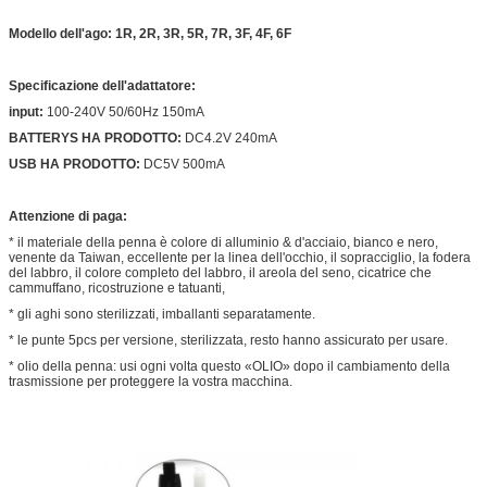
Modello dell'ago: 1R, 2R, 3R, 5R, 7R, 3F, 4F, 6F
Specificazione dell'adattatore:
input:
100-240V 50/60Hz 150mA
BATTERYS HA PRODOTTO:
DC4.2V 240mA
USB HA PRODOTTO:
DC5V 500mA
Attenzione di paga:
* il materiale della penna è colore di alluminio & d'acciaio, bianco e nero,
venente da Taiwan, eccellente per la linea dell'occhio, il sopracciglio, la fodera
del labbro, il colore completo del labbro, il areola del seno, cicatrice che
cammuffano, ricostruzione e tatuanti,
* gli aghi sono sterilizzati, imballanti separatamente.
* le punte 5pcs per versione, sterilizzata, resto hanno assicurato per usare.
* olio della penna: usi ogni volta questo «OLIO» dopo il cambiamento della
trasmissione per proteggere la vostra macchina.