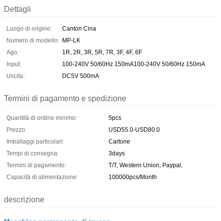
Dettagli
Luogo di origine:
Canton Cina
Numero di modello:
MP-LK
Ago:
1R, 2R, 3R, 5R, 7R, 3F, 4F, 6F
Input:
100-240V 50/60Hz 150mA100-240V 50/60Hz 150mA
Uscita:
DC5V 500mA
Termini di pagamento e spedizione
Quantità di ordine minimo:
5pcs
Prezzo:
USD55.0-USD80.0
Imballaggi particolari:
Cartone
Tempi di consegna:
3days
Termini di pagamento:
T/T, Western Union, Paypal,
Capacità di alimentazione:
100000pcs/Month
descrizione