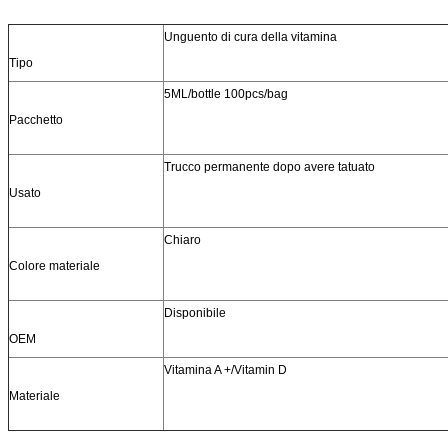
Unguento di cura della vitamina
Tipo
5ML/bottle 100pcs/bag
Pacchetto
Trucco permanente dopo avere tatuato
Usato
Chiaro
Colore materiale
Disponibile
OEM
Vitamina A +/Vitamin D
Materiale