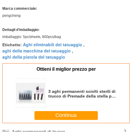
Marca commerciale:
pengcheng
Dettagli d'imballaggio:
imballaggio: 5pc/sheets, 800pcs/bag
Aghi eliminabili del tatuaggio
Etichette:
,
aghi della macchina del tatuaggio
,
aghi della pistola del tatuaggio
Ottieni il miglior prezzo per
3 aghi permanenti sciolti sterili di
trucco di Premade della stella per
la penna manuale del tatuaggio
Continua
Aghi permanenti di trucco
Più