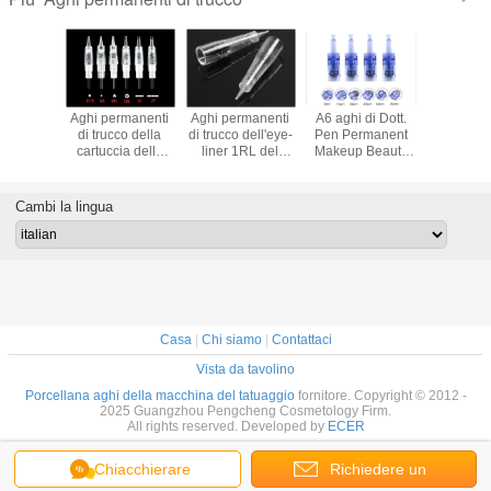
rmanenti
Aghi permanenti
Aghi permanenti
A6 aghi di Dott.
Aghi perm
co della
di trucco della
di trucco dell'eye-
Pen Permanent
professio
uccia
cartuccia della
liner 1RL del
Makeup Beauty
trucco d
ente del
vite 1R 3R 5R 5F
labbro del
Micro
MTS d
aglio
7F
sopracciglio della
cartuc
cartuccia
Cambi la lingua
Casa
|
Chi siamo
|
Contattaci
Vista da tavolino
Porcellana aghi della macchina del tatuaggio
fornitore. Copyright © 2012 -
2025 Guangzhou Pengcheng Cosmetology Firm.
All rights reserved. Developed by
ECER
Chiacchierare
Richiedere un